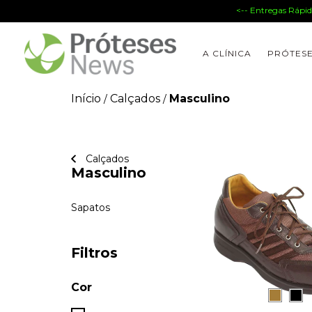
<-- Entregas Rápidas 
A CLÍNICA
PRÓTES
Início
Calçados
Masculino
/
/
Calçados
Masculino
Sapatos
Filtros
Cor