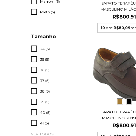
Marrom (5)
SAPATO TERAPÊUT
MASCULINO MILÃO 
Preto (5)
R$800,9
10
x de
R$80,09
se
Tamanho
34 (5)
35 (5)
36 (5)
37 (5)
38 (5)
39 (5)
SAPATO TERAPÊUT
40 (5)
MASCULINO SENSIT
41 (5)
R$800,9
VER TODOS