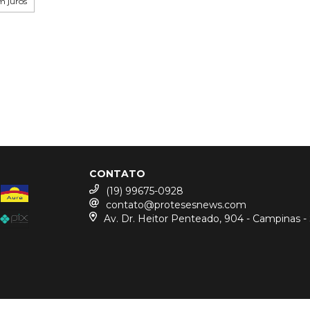
m juros
CONTATO
(19) 99675-0928
contato@protesesnews.com
Av. Dr. Heitor Penteado, 904 - Campinas -