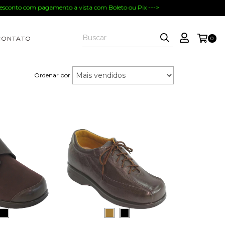
Desconto com pagamento a vista com Boleto ou Pix --->
CONTATO
0
Ordenar por