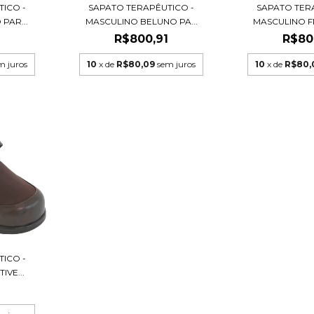
ICO -
SAPATO TERAPÊUTICO -
SAPATO TER
PAR...
MASCULINO BELUNO PA...
MASCULINO F
1
R$800,91
R$80
m juros
10
x de
R$80,09
sem juros
10
x de
R$80,
ICO -
IVE...
1