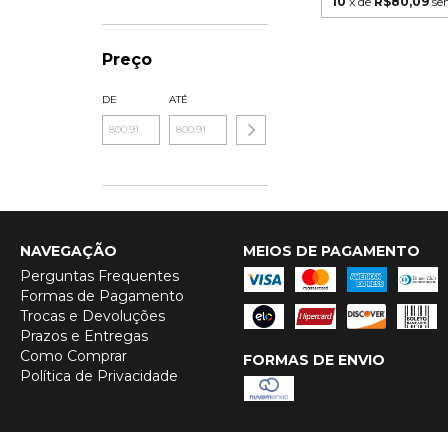
10
x de
R$80,09
se
Preço
DE
ATÉ
NAVEGAÇÃO
MEIOS DE PAGAMENTO
Perguntas Frequentes
Formas de Pagamento
Trocas e Devoluções
Prazos e Entregas
Como Comprar
FORMAS DE ENVIO
Política de Privacidade