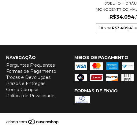
JOELHO HIDRÁU
MONOCÊNTRICO MAUC
R$34.094,
10
x de
R$3.409,41
s
NAVEGAÇÃO
MEIOS DE PAGAMENTO
Perguntas Frequentes
Formas de Pagamento
Trocas e Devoluções
Prazos e Entregas
Como Comprar
FORMAS DE ENVIO
Política de Privacidade