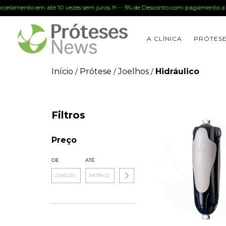
arcelamento em até 10 vezes sem juros !!! -- 5% de Desconto com pagamento a v
A CLÍNICA
PRÓTES
Início
Prótese
Joelhos
Hidráulico
/
/
/
Filtros
Preço
DE
ATÉ