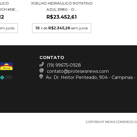
LICO
JOELHO HIDRÁULICO ROTATIVO
H KNE...
AZUL 3R80 - O...
12
R$23.452,61
em juros
10
x de
R$2.345,26
sem juros
CONTATO
(19) 99675-0928
contato@protesesnews.com
Av. Dr. Heitor Penteado, 904 - Campinas -
COPYRIGHT NEWS COMERCIO DE P