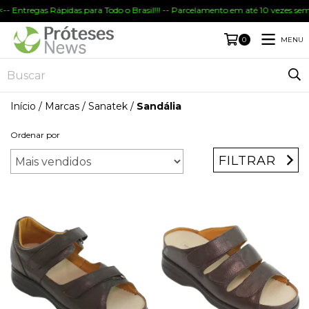
-- Entregas Rápidas para Todo o Brasil!!! -- Parcelamento em até 10 vezes sem
MENU
0
Início
/
Marcas
/
Sanatek
/
Sandália
Ordenar por
FILTRAR