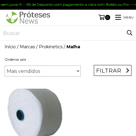
 sem juros !!! -- 5% de Desconto com pagamento a vista com Boleto ou Pix --->
MENU
0
Início
/
Marcas
/
Prokinetics
/
Malha
Ordenar por
FILTRAR