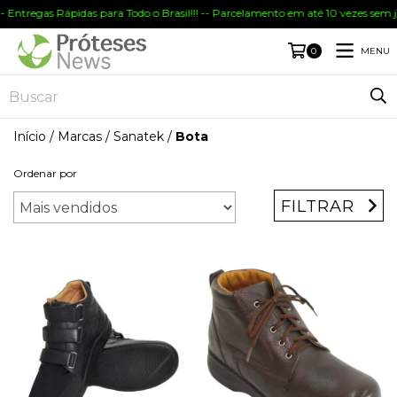
ntregas Rápidas para Todo o Brasil!!! -- Parcelamento em até 10 vezes sem juro
MENU
0
Início
/
Marcas
/
Sanatek
/
Bota
Ordenar por
FILTRAR