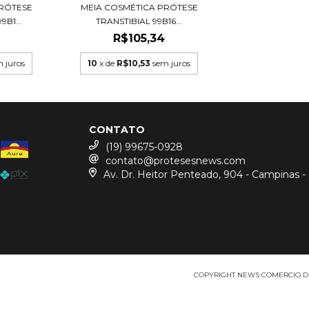
PRÓTESE
MEIA COSMÉTICA PRÓTESE
B1...
TRANSTIBIAL 99B16...
R$105,34
 juros
10
x de
R$10,53
sem juros
CONTATO
(19) 99675-0928
contato@protesesnews.com
Av. Dr. Heitor Penteado, 904 - Campinas -
COPYRIGHT NEWS COMERCIO DE P