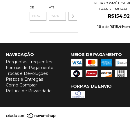
MEIA COSMÉTICA 
DE
ATÉ
TRANSFEMURAL 99
R$154,92
10
x de
R$15,49
sem
NAVEGAÇÃO
MEIOS DE PAGAMENTO
Perguntas Frequentes
Formas de Pagamento
Trocas e Devoluções
Prazos e Entregas
Como Comprar
FORMAS DE ENVIO
Política de Privacidade