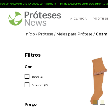
arcelamento em até 10 vezes sem juros !!! -- 5% de Desconto com pagamento a v
A CLÍNICA
PRÓTES
Início
Prótese
Meias para Prótese
Cosm
/
/
/
Filtros
Cor
Bege (2)
Marrom (2)
Preço