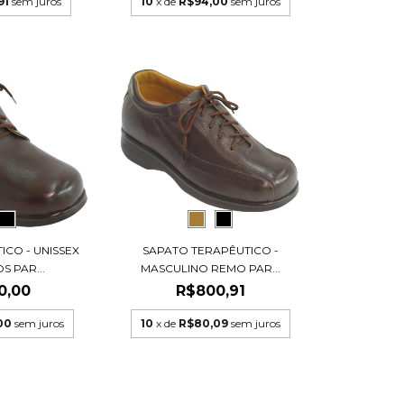
91
sem juros
10
x de
R$94,00
sem juros
ICO - UNISSEX
SAPATO TERAPÊUTICO -
 PAR...
MASCULINO REMO PAR...
0,00
R$800,91
00
sem juros
10
x de
R$80,09
sem juros