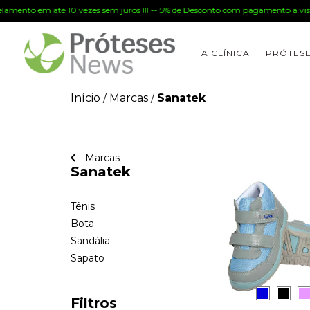
lamento em até 10 vezes sem juros !!! -- 5% de Desconto com pagamento a vista 
A CLÍNICA
PRÓTES
Início
Marcas
Sanatek
/
/
Marcas
Sanatek
Tênis
Bota
Sandália
Sapato
Filtros