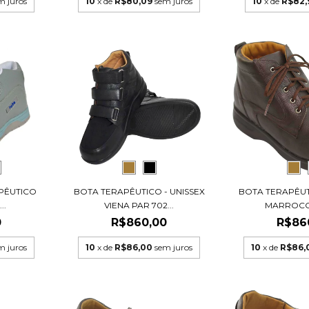
m juros
10
x de
R$80,09
sem juros
10
x de
R$82,
APÊUTICO
BOTA TERAPÊUTICO - UNISSEX
BOTA TERAPÊUT
..
VIENA PAR 702...
MARROCOS
0
R$860,00
R$86
m juros
10
x de
R$86,00
sem juros
10
x de
R$86,