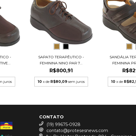
ICO -
SAPATO TERAPÊUTICO -
SANDÁLIA TE
IVE...
FEMININA NINO PAR 7...
FEMININA P
1
R$800,91
R$82
m juros
10
x de
R$80,09
sem juros
10
x de
R$82,
CONTATO
(19) 99675-0928
contato@protesesnews.com