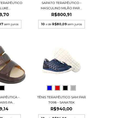
L TERAPÊUTICO
SAPATO TERAPÊUTICO -
LUKE...
MASCULINO MILÃO PAR...
8,70
R$800,91
87
sem juros
10
x de
R$80,09
sem juros
RAPÊUTICA -
TÊNIS TERAPÊUTICO SAM PAR
RIS PA...
7098 - SANATEK
9,14
R$940,00