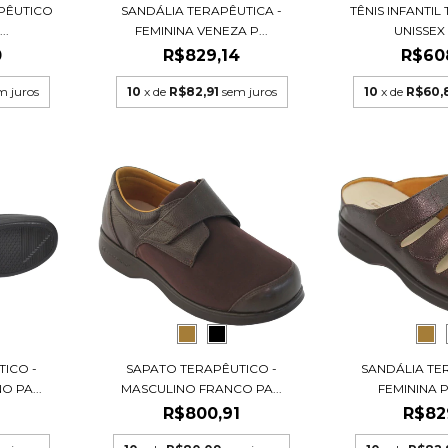
APÊUTICO
SANDÁLIA TERAPÊUTICA -
TÊNIS INFANTI
..
FEMININA VENEZA P...
UNISSEX 
0
R$829,14
R$60
m juros
10
x de
R$82,91
sem juros
10
x de
R$60,
ICO -
SAPATO TERAPÊUTICO -
SANDÁLIA TE
 PA...
MASCULINO FRANCO PA...
FEMININA PA
1
R$800,91
R$82