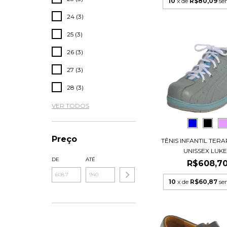
10
x de
R$80,09
se
24 (3)
25 (3)
26 (3)
27 (3)
28 (3)
VER TODOS
Preço
TÊNIS INFANTIL TER
UNISSEX LUKE.
DE
ATÉ
R$608,7
10
x de
R$60,87
se