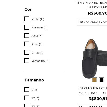
TÊNIS INFANTIL TER
UNISSEX LUKE.
Cor
R$608,7
Preto (15)
10
x de
R$60,87
se
Marrom (11)
Azul (4)
Rosa (3)
Cinza (1)
Vermelho (1)
Tamanho
SAPATO TERAPÊUT
21 (3)
MASCULINO BELUNO
22 (3)
R$800,9
23 (3)